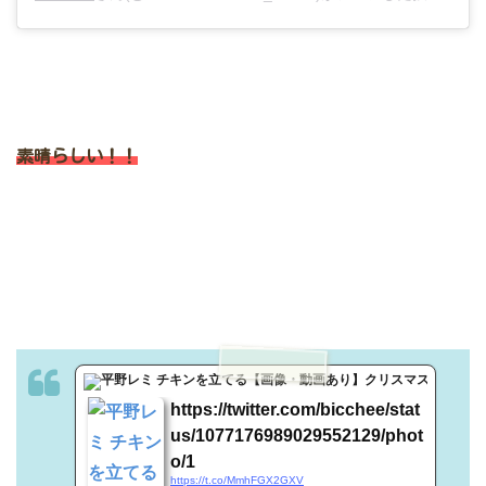
素晴らしい！！
t.co
https://twitter.com/bicchee/stat
us/1077176989029552129/phot
o/1
https://t.co/MmhFGX2GXV