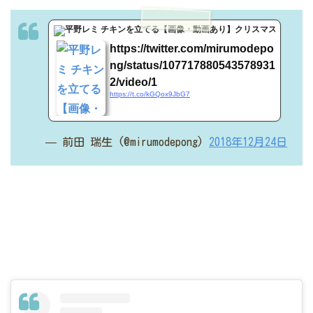
t.co
https://twitter.com/mirumodepo
ng/status/107717880543578931
2/video/1
https://t.co/kGQox9JbG7
— 前田 瑞生 (@mirumodepong)
2018年12月24日