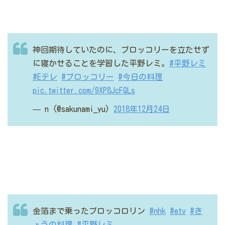
神回期待していたのに、ブロッコリーを立たせず
に寝かせることを学習した平野レミ。
#平野レミ
#Eテレ
#ブロッコリー
#今日の料理
pic.twitter.com/9XP8JcFQLs
— n (@sakunami_yu)
2018年12月24日
金箔まで乗ったブロッコロリン
#nhk
#etv
#き
ょうの料理
#平野レミ