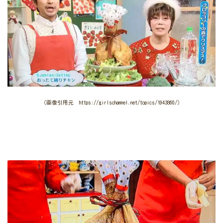
（画像引用元 https://girlschannel.net/topics/1943860/）