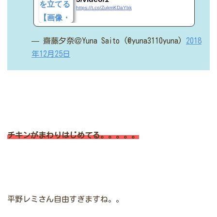
https://t.co/ZukmKDaYbk
— 齋藤夕奈＠Yuna Saito (@yuna3110yuna)
2018
年12月25日
チキンがまわりはじめてる。。。。。
平野レミさん自由すぎますね。。