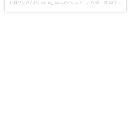
ヒロリン
さん(@hirorin_house)がシェアした投稿 –
2018年12月月24日午前5時03分PST