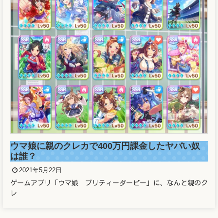
溜席の妖精（タニマチのお嬢さん）マスクなし画
像と正体がヤバかった！！
2021年5月21日
溜席で大相撲を観戦している女性が話題となっています。 こと
の