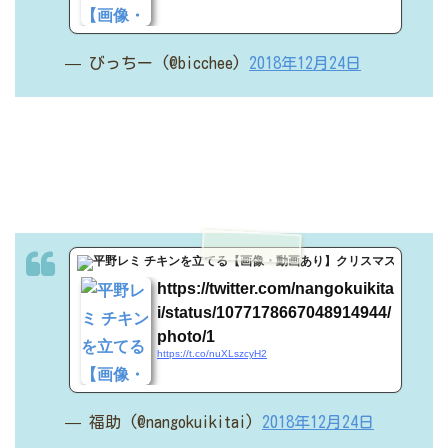
— びっちー (@bicchee)
2018年12月24日
t.co
https://twitter.com/nangokuikita
i/status/1077178667048914944/
photo/1
https://t.co/nuXLszcyH2
— 福助 (@nangokuikitai)
2018年12月24日