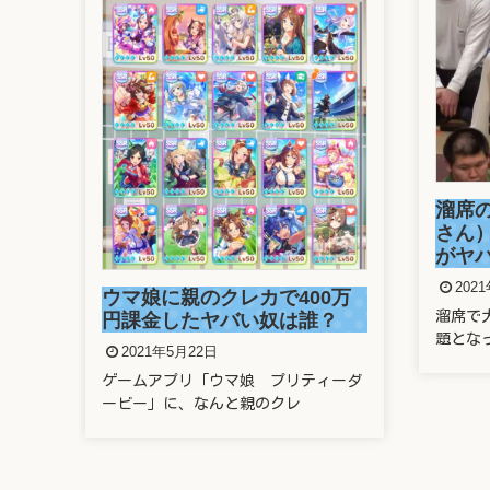
画
溜席
い！
さん
がヤ
202
ウマ娘に親のクレカで400万
優・
溜席で
円課金したヤバい奴は誰？
題とな
2021年5月22日
ゲームアプリ「ウマ娘 プリティーダ
ービー」に、なんと親のクレ