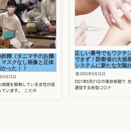
正しい番号でもワクチ
の妖精（タニマチのお嬢
できず！防衛省の大規
）マスクなし画像と正体
システムに新たな欠陥
バかった！！
2021年5月21日
1年5月21日
2021年5月21日の東京新聞で 
大相撲を観戦している女性が話
運営する新型コロナ
っています。 ことの