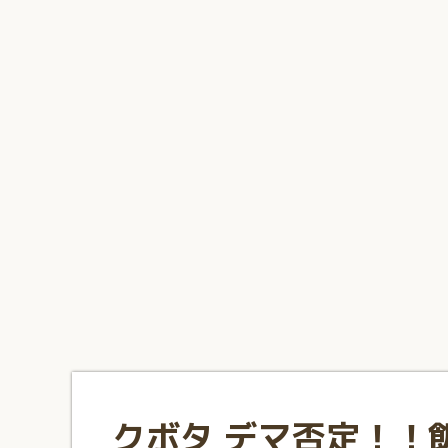
1
2
3
4
5
6
7
8
9
10
クボタ デマ否定！！