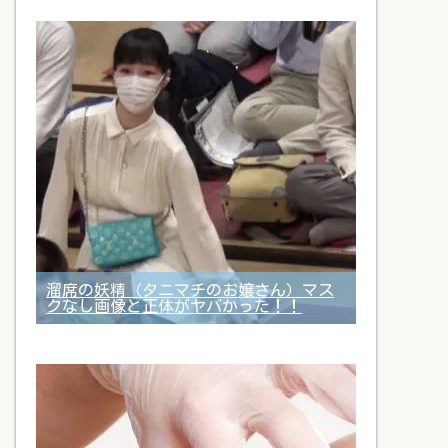
溜席の妖精（タニマチのお嬢さん）マス
クなし画像と正体がヤバかった！！