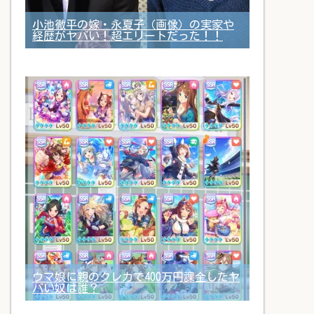
小池徹平の嫁・永夏子（画像）の実家や
経歴がヤバい！超エリートだった！！
ウマ娘に親のクレカで400万円課金したヤ
バい奴は誰？