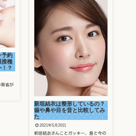
駒
捕
ン予約
2
模接種
か！？
今年
走っ
防衛省が
新垣結衣は整形しているの？
歯や鼻や目を昔と比較してみ
た
2021年5月20日
新垣結衣さんことガッキー、昔と今の