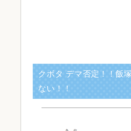
クボタ デマ否定！！飯
ない！！