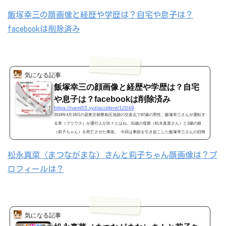
飯塚幸三の顔画像と経歴や学歴は？自宅や息子は？
facebookは削除済み
気になる記事
飯塚幸三の顔画像と経歴や学歴は？自宅
や息子は？facebookは削除済み
https://nami55.xyz/accident/12049
2019年4月19日の昼東京都豊島区池袋の交差点で87歳の男性、飯塚幸三さんが運転す
る車（プリウス）が通行人が次々とはね、31歳の母親（松永真菜さん）と3歳の娘
（莉子ちゃん）を死亡させた事故。 今回は事故を引き起こした飯塚幸三さんの顔画
像や経歴、息子や自宅facebookを調べてみました。 さらになぜ飯塚幸三さん「容疑
者」ではなく「さん」付けなのか調べてみました。 飯塚幸三が起こした池袋での死
松永真菜（まつながまな）さんと莉子ちゃん顔画像は？プ
亡事故報道 （画像引用元 https://www.asahi.com/） 上記の画像のように飯塚幸...
ロフィールは？
気になる記事