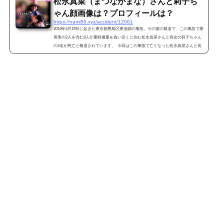
松永真菜（まつながまな）さんと莉子ち
ゃん顔画像は？プロフィールは？
https://nami55.xyz/accident/12061
2019年4月19日に起きた東京都豊島区東池袋の事故。その後の報道で、この事故で乗
用車の2人を含む8人が重軽傷重を負い近くに住む松永真菜さんと長女の莉子ちゃん
の2名が死亡と報道されています。 今回はこの事故で亡くなった松永真菜さんと長
女の莉子ちゃんついて書いていきますね。 防犯カメラに映し出された自転車に乗っ
た松永真菜さんと莉子ちゃん親子 献花台は、花やお菓子、縫いぐるみなどで埋め尽
くされています。 では防犯カメラに映し出された自転車で横断歩道を渡ろうとし...