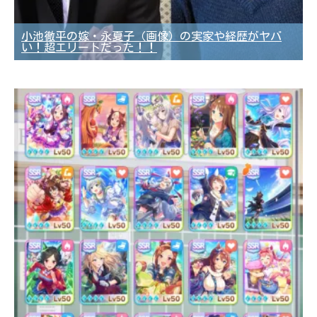
小池徹平の嫁・永夏子（画像）の実家や経歴がヤバ
い！超エリートだった！！