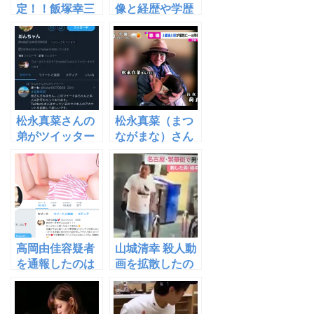
定！！飯塚幸三
像と経歴や学歴
の息子は飯塚智
は？自宅や息子
浩ではない！！
は？facebookは
削除済み
松永真菜さんの
松永真菜（まつ
弟がツイッター
ながまな）さん
で池袋の事故に
と莉子ちゃん顔
コメント
画像は？プロフ
を・・・・
ィールは？
高岡由佳容疑者
山城清幸 殺人動
を通報したのは
画を拡散したの
誰？
は誰？ツイッタ
ーアカウント
は？