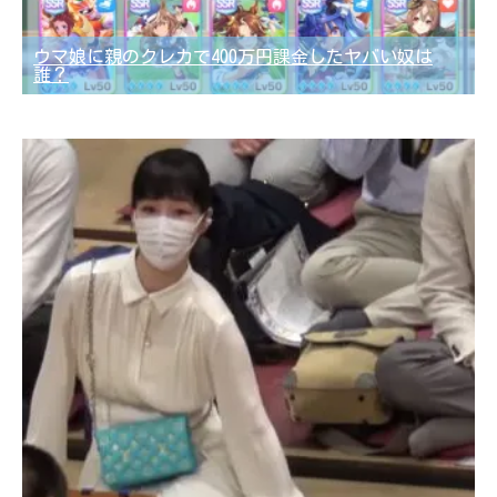
ウマ娘に親のクレカで400万円課金したヤバい奴は
誰？