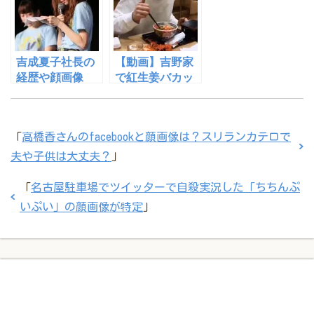
吉成夏子社長の
【動画】吉野家
経歴や顔画像
で紅生姜バカッ
は？元夫は伊東
ター現る！！大
美咲の現夫榎本
学は？名前は？
善紀だったの
「
高橋香さんのfacebookと顔画像は？スリランカテロで
か！？
夫や子供は大丈夫？
」
「
名古屋駐車場でツイッターで自殺実況した「ちちんぷ
いぷい」の顔画像が特定
」