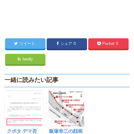
ツイート
シェア
0
Pocket
0
feedly
一緒に読みたい記事
クボタ デマ否
飯塚幸三の顔画