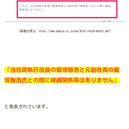
（画像引用元 https://www.kubota.co.jp/new/2019/info20190422.pdf）
「当社現執行役員の飯塚智浩と元副社長の飯
塚智浩氏との間に縁戚関係等はありません」
と発表されています。