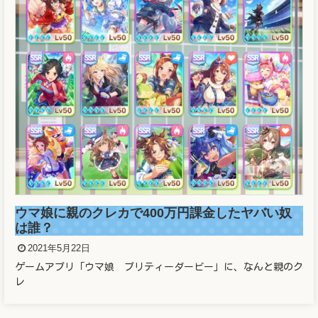
溜席の妖精（タニマチのお嬢さん）マスクなし画
像と正体がヤバかった！！
2021年5月21日
溜席で大相撲を観戦している女性が話題となっています。 こと
の