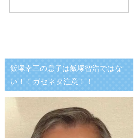
飯塚幸三の息子は飯塚智浩ではな
い！！ガセネタ注意！！