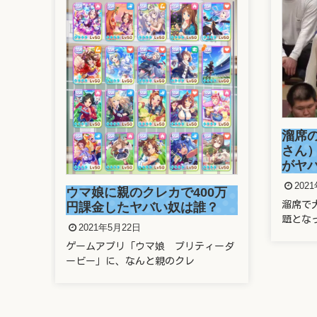
画
溜席
い！
さん
がヤ
202
ウマ娘に親のクレカで400万
優・
溜席で
円課金したヤバい奴は誰？
題とな
2021年5月22日
ゲームアプリ「ウマ娘 プリティーダ
ービー」に、なんと親のクレ