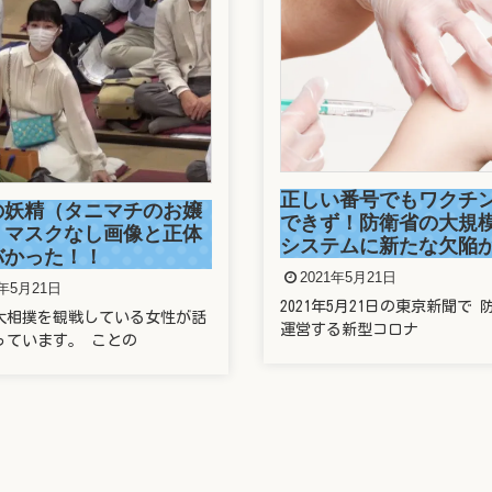
正しい番号でもワクチ
の妖精（タニマチのお嬢
できず！防衛省の大規
）マスクなし画像と正体
システムに新たな欠陥
バかった！！
2021年5月21日
1年5月21日
2021年5月21日の東京新聞で 
大相撲を観戦している女性が話
運営する新型コロナ
っています。 ことの