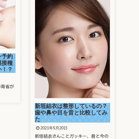
駒
捕
ン予約
2
模接種
か！？
今年
走っ
防衛省が
新垣結衣は整形しているの？
歯や鼻や目を昔と比較してみ
た
2021年5月20日
新垣結衣さんことガッキー、昔と今の