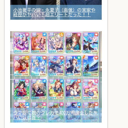
小池徹平の嫁・永夏子（画像）の実家や
経歴がヤバい！超エリートだった！！
ウマ娘に親のクレカで400万円課金したヤ
バい奴は誰？