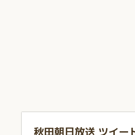
1
2
3
4
5
6
7
8
9
10
秋田朝日放送 ツイー