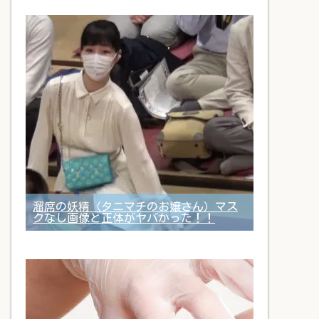
溜席の妖精（タニマチのお嬢さん）マス
クなし画像と正体がヤバかった！！