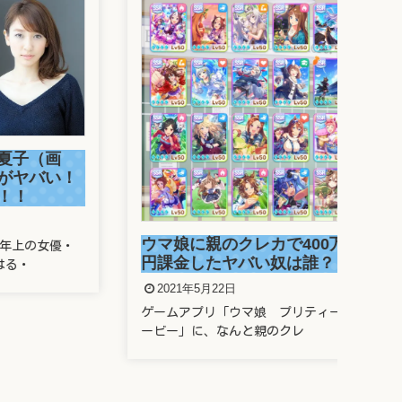
（画
溜
バい！
さ
が
2
ウマ娘に親のクレカで400万
女優・
溜席
円課金したヤバい奴は誰？
題と
2021年5月22日
ゲームアプリ「ウマ娘 プリティーダ
ービー」に、なんと親のクレ