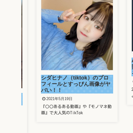
Ama
照合
る方
シダヒナノ（tiktok）のプロ
202
フィールとすっぴん画像がヤ
2021
バい！！
よう
ようと
2021年5月19日
『〇〇あるある動画』や『モノマネ動
画』で大人気のTikTok
運転