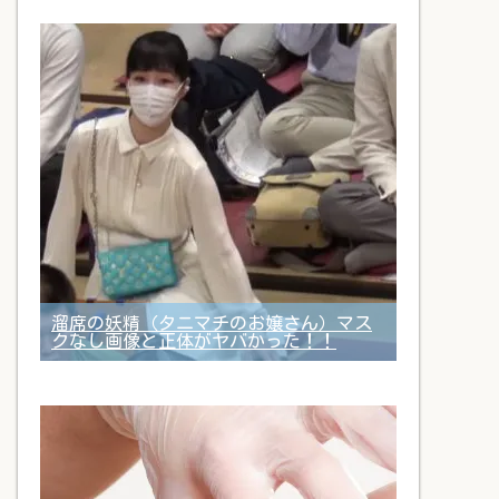
溜席の妖精（タニマチのお嬢さん）マス
クなし画像と正体がヤバかった！！