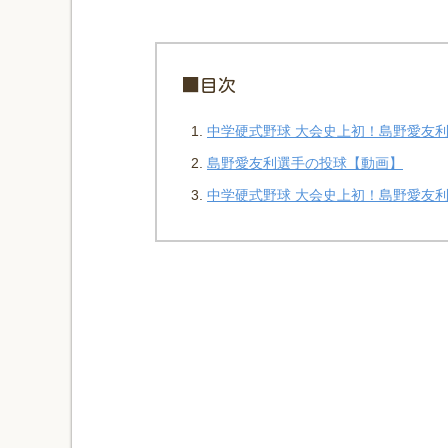
■目次
中学硬式野球 大会史上初！島野愛友
島野愛友利選手の投球【動画】
中学硬式野球 大会史上初！島野愛友