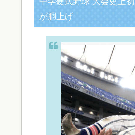
中学硬式野球 大会史上
が胴上げ