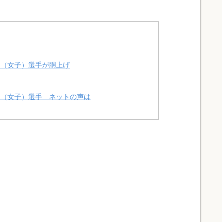
利（女子）選手が胴上げ
利（女子）選手 ネットの声は