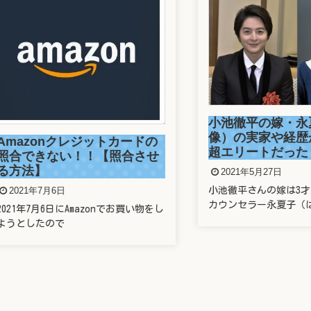
小池徹平の嫁・永夏子
像）の実家や経歴がヤ
zonクレジットカードの
超エリートだった！！
できない！！【照合させ
法】
2021年5月27日
1年7月6日
小池徹平さんの嫁は3才年上の
カウンセラー永夏子（はる・
年7月6日にAmazonでお買い物をし
したので