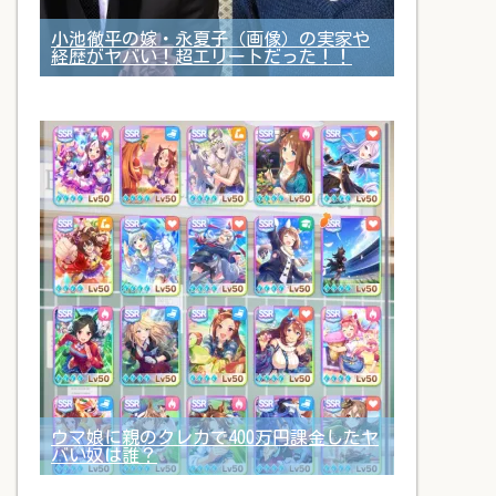
小池徹平の嫁・永夏子（画像）の実家や
経歴がヤバい！超エリートだった！！
ウマ娘に親のクレカで400万円課金したヤ
バい奴は誰？