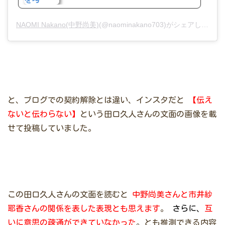
NAOMI Nakano(中野尚美)
(@naominakano703)がシェアした投稿 –
と、ブログでの契約解除とは違い、インスタだと
【伝え
ないと伝わらない】
という田口久人さんの文面の画像を載
せて投稿していました。
この田口久人さんの文面を読むと
中野尚美さんと市井紗
耶香さんの関係を表した表現とも思えます
。
さらに、
互
いに意思の疎通ができていなかった
。とも推測できる内容