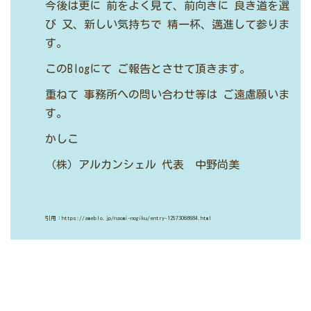
今後は更に
前をよく見て、前向きに
良き道を選
び
又、新しい気持ちで
精一杯、邁進して参りま
す。
このBlogにて
ご報告とさせて頂きます。
重ねて
事務所への問い合わせ等は
ご遠慮願いま
す。
かしこ
（株）アルカンシェル
代表 中野尚美
引用：https://ameblo.jp/naomi-nogiku/entry-12573068684.html