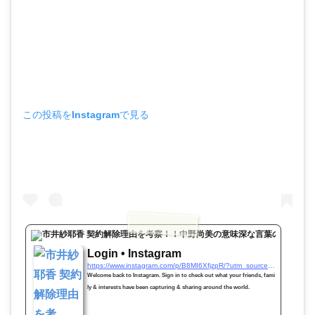
この投稿をInstagramで見る
www.ins
Login • Instagram
https://www.instagram.com/p/B8MI6XfjzpR/?utm_source=ig_embed&utm_campaign=loading
Welcome back to Instagram. Sign in to check out what your friends, fami
ly & interests have been capturing & sharing around the world.