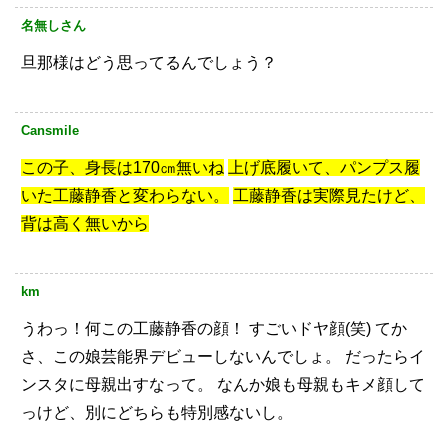
名無しさん
旦那様はどう思ってるんでしょう？
Cansmile
この子、身長は170㎝無いね
上げ底履いて、パンプス履
いた工藤静香と変わらない。
工藤静香は実際見たけど、
背は高く無いから
km
うわっ！何この工藤静香の顔！
すごいドヤ顔(笑)
てか
さ、この娘芸能界デビューしないんでしょ。
だったらイ
ンスタに母親出すなって。
なんか娘も母親もキメ顔して
っけど、別にどちらも特別感ないし。