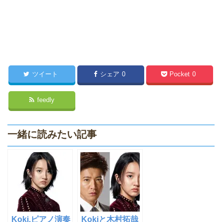
ツイート
シェア
0
Pocket
0
feedly
一緒に読みたい記事
Koki,ピアノ演奏
Kokiと木村拓哉