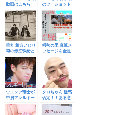
動画はこちら
のツーショット
画像はこちら
華丸 相方いじり
稀勢の里 直筆メ
噂の赤江珠緒と
ッセージを金足
博多大吉のフラ
農へ。。。。
イデー画像
【画像あり】
ウエンツ瑛士が
クロちゃん 疑惑
中居アレルギー
否定！！ある意
と発言！！先生
味ネタ！ネット
も認めた！
の反応