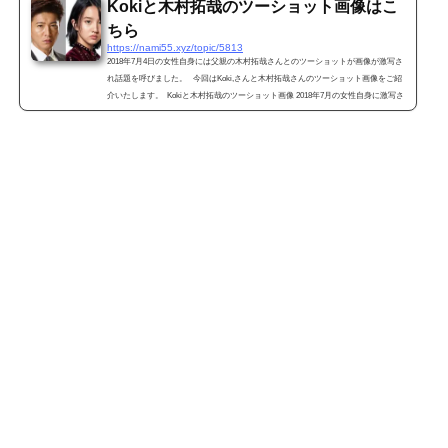
Kokiと木村拓哉のツーショット画像はこ
ちら
https://nami55.xyz/topic/5813
2018年7月4日の女性自身には父親の木村拓哉さんとのツーショットが画像が激写さ
れ話題を呼びました。 今回はKoki,さんと木村拓哉さんのツーショット画像をご紹
介いたします。 Kokiと木村拓哉のツーショット画像 2018年7月の女性自身に激写さ
れたKoki,さんと父親の木村拓哉さんとのツーショット画像です。 （画像引用元 htt
ps://jisin.jp/） 女性自身の記事には6月下旬のとある日とのこと。Koki,さんが通うイ
ンターナショナルスクールにあの木村拓哉さんが車でお迎え。 &...