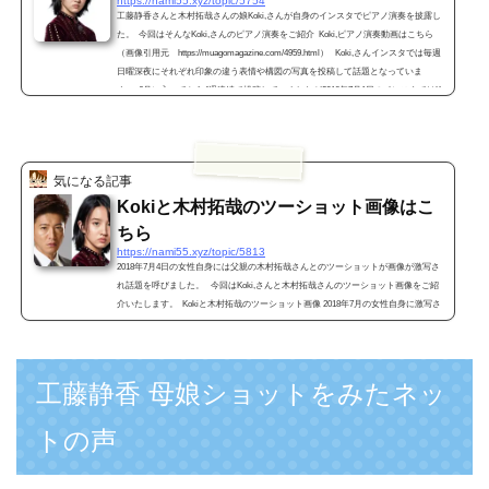
https://nami55.xyz/topic/5754
工藤静香さんと木村拓哉さんの娘Koki,さんが自身のインスタでピアノ演奏を披露し
た。 今回はそんなKoki,さんのピアノ演奏をご紹介 Koki,ピアノ演奏動画はこちら
（画像引用元 https://muagomagazine.com/4959.html） Koki,さんインスタでは毎週
日曜深夜にそれぞれ印象の違う表情や構図の写真を投稿して話題となっていま
す。 6月に入ってから4週連続で投稿していましたが2018年7月1日のインスタではKo
ki,さんのピアノ演奏が投稿されています。 そのKoki,さんのピアノ演奏がこ...
気になる記事
Kokiと木村拓哉のツーショット画像はこ
ちら
https://nami55.xyz/topic/5813
2018年7月4日の女性自身には父親の木村拓哉さんとのツーショットが画像が激写さ
れ話題を呼びました。 今回はKoki,さんと木村拓哉さんのツーショット画像をご紹
介いたします。 Kokiと木村拓哉のツーショット画像 2018年7月の女性自身に激写さ
れたKoki,さんと父親の木村拓哉さんとのツーショット画像です。 （画像引用元 htt
ps://jisin.jp/） 女性自身の記事には6月下旬のとある日とのこと。Koki,さんが通うイ
ンターナショナルスクールにあの木村拓哉さんが車でお迎え。 &...
工藤静香 母娘ショットをみたネッ
トの声