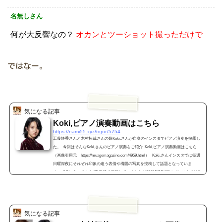
名無しさん
何が大反響なの？
オカンとツーショット撮っただけで
ではなー。
気になる記事
Koki,ピアノ演奏動画はこちら
https://nami55.xyz/topic/5754
工藤静香さんと木村拓哉さんの娘Koki,さんが自身のインスタでピアノ演奏を披露し
た。 今回はそんなKoki,さんのピアノ演奏をご紹介 Koki,ピアノ演奏動画はこちら
（画像引用元 https://muagomagazine.com/4959.html） Koki,さんインスタでは毎週
日曜深夜にそれぞれ印象の違う表情や構図の写真を投稿して話題となっていま
す。 6月に入ってから4週連続で投稿していましたが2018年7月1日のインスタではKo
ki,さんのピアノ演奏が投稿されています。 そのKoki,さんのピアノ演奏がこ...
気になる記事