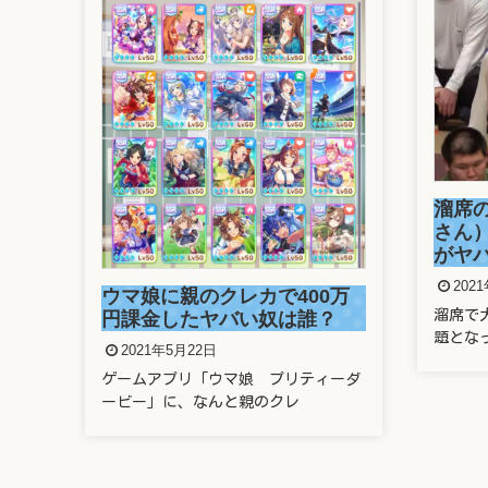
画
溜席
い！
さん
がヤ
202
ウマ娘に親のクレカで400万
優・
溜席で
円課金したヤバい奴は誰？
題とな
2021年5月22日
ゲームアプリ「ウマ娘 プリティーダ
ービー」に、なんと親のクレ