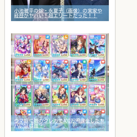
小池徹平の嫁・永夏子（画像）の実家や
経歴がヤバい！超エリートだった！！
ウマ娘に親のクレカで400万円課金したヤ
バい奴は誰？