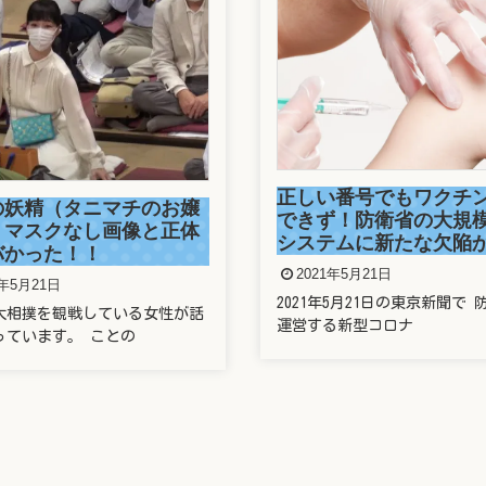
正しい番号でもワクチ
の妖精（タニマチのお嬢
できず！防衛省の大規
）マスクなし画像と正体
システムに新たな欠陥
バかった！！
2021年5月21日
1年5月21日
2021年5月21日の東京新聞で 
大相撲を観戦している女性が話
運営する新型コロナ
っています。 ことの