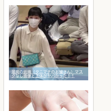
溜席の妖精（タニマチのお嬢さん）マス
クなし画像と正体がヤバかった！！