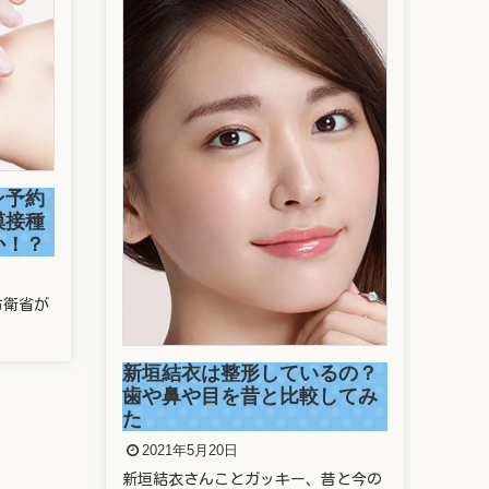
駒
捕
ン予約
2
模接種
か！？
今年
走っ
防衛省が
新垣結衣は整形しているの？
歯や鼻や目を昔と比較してみ
た
2021年5月20日
新垣結衣さんことガッキー、昔と今の