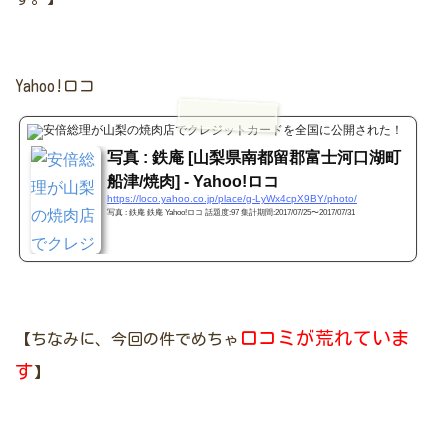
Yahoo!ロコ
Yahoo
写真 : 鉄庵 [山梨県南都留郡富士河口湖町
船津/焼肉] - Yahoo!ロコ
https://loco.yahoo.co.jp/place/g-LyWx4cpX9BY/photo/
写真 : 鉄庵 鉄庵 Yahoo!ロコ 話題度:97 集計期間:2017/07/25〜2017/07/31
口コミが荒れていま
【ちなみに、今回の件でめちゃ
す
】