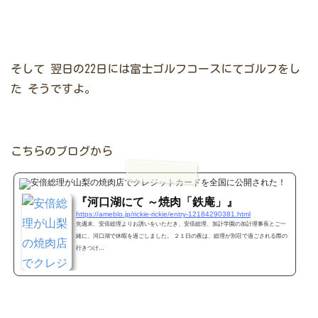
そして
翌日の22日には富士ゴルフコースにてゴルフをし
た
そうですよ。
こちらのブログから
澁谷耕
『河口湖にて ～焼肉「鉄庵」』
https://ameblo.jp/rickie-rickie/entry-12184290381.html
先週末、安倍総理よりお誘いをいただき、安倍総理、加計学園の加計理事長とご一
緒に、河口湖で休暇を過ごしました。 ２１日の夜は、総理が別荘で過ごされる際の
行きつけ…