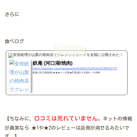
さらに
食べログ
tabelo
鉄庵 (河口湖/焼肉)
https://tabelog.com/yamanashi/A1903/A190303/19000272/
鉄庵 (河口湖/焼肉)★★★☆☆3.00 ■予算(夜):￥3,000～￥3,999
口コミは荒れていません
【ちなみに、
。ネットの情報
が真実なら
★1や★2のレビューは店側が消せるみたいで
す。】