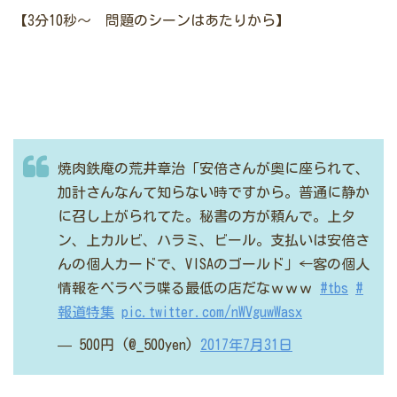
【3分10秒～ 問題のシーンはあたりから】
焼肉鉄庵の荒井章治「安倍さんが奥に座られて、
加計さんなんて知らない時ですから。普通に静か
に召し上がられてた。秘書の方が頼んで。上タ
ン、上カルビ、ハラミ、ビール。支払いは安倍さ
んの個人カードで、VISAのゴールド」←客の個人
情報をペラペラ喋る最低の店だなｗｗｗ
#tbs
#
報道特集
pic.twitter.com/nWVguwWasx
— 500円 (@_500yen)
2017年7月31日