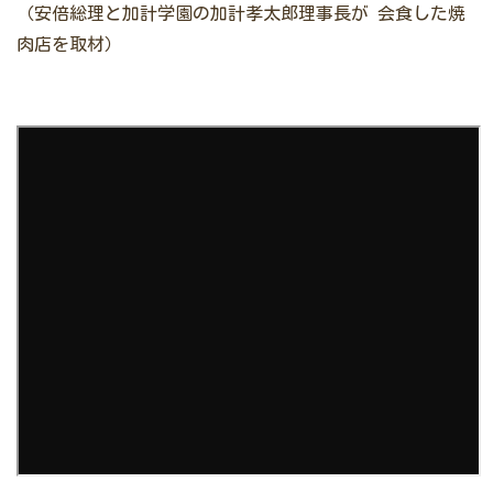
（安倍総理と加計学園の加計孝太郎理事長が
会食した焼
肉店を取材）