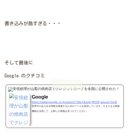
書き込みが酷すぎる・・・
そして最後に
Google のクチコミ
www.go
Google
https://www.google.co.jp/search?site=&amp;#038;source=hp&amp;#038;q=炭火焼肉+鉄庵(山梨県&amp;#038;oq=&amp;#038;gs_l=psy-ab.1.5.35i39k1l6.0.0.0.5828.2.1.0.0.0.0.126.126.0j1.1.0....0...1..64.psy-ab..1.1.125.6.9GLJJub9cXM#lrd=0x6019608666fdc5e9:0x9f80def8432ea31a,1,
世界中のあらゆる情報を検索するためのツールを提供しています。さまざまな検索
機能を活用して、お探しの情報を見つけてください。