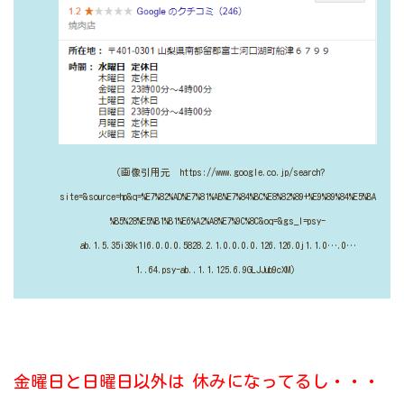
（画像引用元 https://www.google.co.jp/search?
site=&source=hp&q=%E7%82%AD%E7%81%AB%E7%84%BC%E8%82%89+%E9%89%84%E5%BA
%B5%28%E5%B1%B1%E6%A2%A8%E7%9C%8C&oq=&gs_l=psy-
ab.1.5.35i39k1l6.0.0.0.5828.2.1.0.0.0.0.126.126.0j1.1.0….0…
1..64.psy-ab..1.1.125.6.9GLJJub9cXM）
金曜日と日曜日以外は
休みになってるし・・・