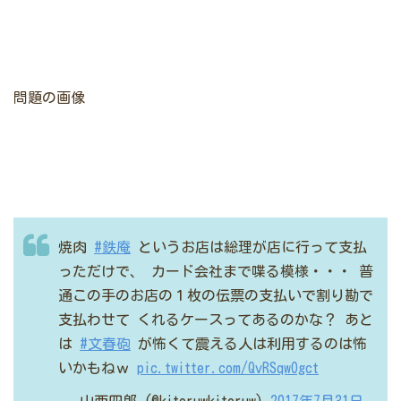
問題の画像
焼肉
#鉄庵
というお店は総理が店に行って支払
っただけで、
カード会社まで喋る模様・・・
普
通この手のお店の１枚の伝票の支払いで割り勘で
支払わせて
くれるケースってあるのかな？
あと
は
#文春砲
が怖くて震える人は利用するのは怖
いかもねｗ
pic.twitter.com/QvRSqwOgct
— 山西四郎 (@kiteruwkiteruw)
2017年7月31日