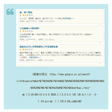
（画像引用元 https://www.google.co.jp/search?
site=&source=hp&q=%E7%82%AD%E7%81%AB%E7%84%BC%E8%82%89+%E9%89%84%E5%BA
%B5%28%E5%B1%B1%E6%A2%A8%E7%9C%8C&oq=&gs_l=psy-
ab.1.5.35i39k1l6.0.0.0.5828.2.1.0.0.0.0.126.126.0j1.1.0….0…
1..64.psy-ab..1.1.125.6.9GLJJub9cXM）