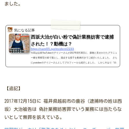
ました。
気になる記事
西坂大治が白い粉で偽計業務妨害で逮捕
された！？動機は？
https://nami55.xyz/incident/2233
今回は以前YouTuberのデイジーさんが2017年8月30日に、薬物と見せかけたグラニュ
ー糖を警察官の前で落とし、逃走する様子を動画付きでご紹介いたしました。 さら
にyoutuberのデイジーさんとしてプロフィールも紹介しました。 しかしやはり『白
い粉を警官の前で落として逃げるドッキリ動画』はあまりにも過激動画だったので
しょう。 2017年9月8日に偽計業務妨害の疑いで福井県県越前市自称広告業西坂大治
容疑者と妻の美那容疑者を逮捕した。と報道された。 さすがにやり過ぎました
ね。。&n...
【追記】
2017年12月15日に
福井県越前市の鹿谷（逮捕時の姓は西
坂）大治被告は
偽計業務妨害罪でいう業務には当たらな
いとして無罪を訴えている。