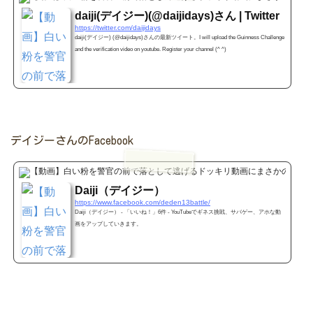
daiji(デイジー)(@daijidays)さん | Twitter
https://twitter.com/daijidays
daiji(デイジー) (@daijidays)さんの最新ツイート。I will upload the Guinness Challenge
and the verification video on youtube. Register your channel (^ ^)
デイジーさんのFacebook
www.f
Daiji（デイジー）
https://www.facebook.com/deden13battle/
Daiji（デイジー） - 「いいね！」6件 - YouTubeでギネス挑戦、サバゲー、アホな動
画をアップしていきます。