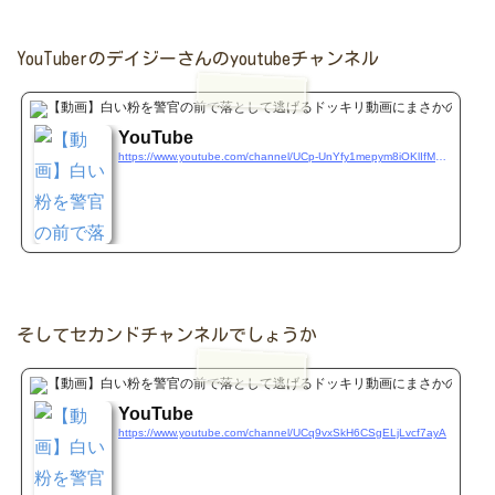
YouTuberのデイジーさんのyoutubeチャンネル
www.y
YouTube
https://www.youtube.com/channel/UCp-UnYfy1mepym8iOKlIfMQ/featured
そしてセカンドチャンネルでしょうか
www.y
YouTube
https://www.youtube.com/channel/UCq9vxSkH6CSgELjLvcf7ayA