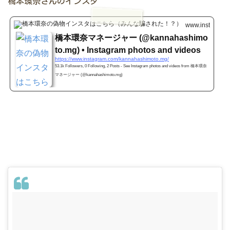
橋本環奈さんのインスタ
www.instagram
橋本環奈マネージャー (@kannahashimo
to.mg) • Instagram photos and videos
https://www.instagram.com/kannahashimoto.mg/
53.1k Followers, 0 Following, 2 Posts - See Instagram photos and videos from 橋本環奈
マネージャー (@kannahashimoto.mg)