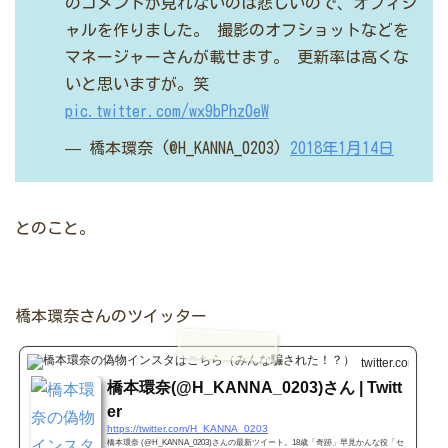
のコメントが見れないのは悲しいので、オフィシ
ャルを作りました。
撮影のオフショットなどを
マネージャーさんが載せます。
更新率は高くな
いと思いますが。笑
pic.twitter.com/wx9bPhz0eW
— 橋本環奈 (@H_KANNA_0203)
2018年1月14日
とのこと。
橋本環奈さんのツイッター
twitter.com
426 
橋本環奈(@H_KANNA_0203)さん | Twitt
er
https://twitter.com/H_KANNA_0203
橋本環奈 (@H_KANNA_0203)さんの最新ツイート。18歳「奇跡」早見かんな役「セ