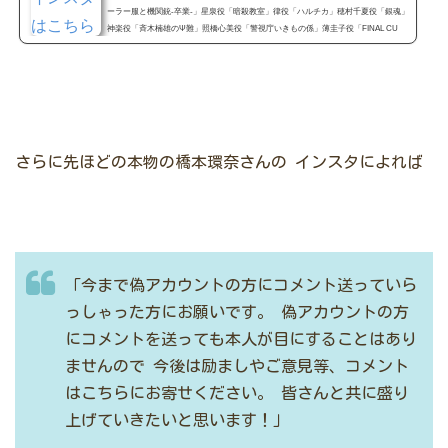
ーラー服と機関銃-卒業-」星泉役「暗殺教室」律役「ハルチカ」穂村千夏役「銀魂」
神楽役「斉木楠雄のΨ難」照橋心美役「警視庁いきもの係」薄圭子役「FINAL CU
T」小河原若葉役 1月9日スタート
さらに先ほどの本物の橋本環奈さんの
インスタによれば
「今まで偽アカウントの方にコメント送っていら
っしゃった方にお願いです。
偽アカウントの方
にコメントを送っても本人が目にすることはあり
ませんので
今後は励ましやご意見等、コメント
はこちらにお寄せください。
皆さんと共に盛り
上げていきたいと思います！」