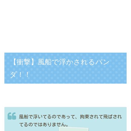
【衝撃】風船で浮かされるパン
ダ！！
風船で浮いてるのであって、拘束されて飛ばされ
てるのではありません。