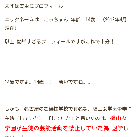
まずは簡単にプロフィール
ニックネームは こっちゃん
年齢 14歳 （2017年4月
現在）
以上
簡単すぎるプロフィールですがこれで十分！
14歳ですよ。14歳！！ 若いですね。。
しかも、名古屋のお嬢様学校で有名な、椙山女学園中学に
椙山女
在籍（していた）
「していた」と書いたのは、
学園が生徒の芸能活動を禁止していた為
退学
し