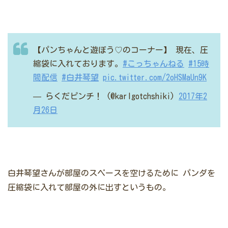
【パンちゃんと遊ぼう♡のコーナー】
現在、圧
縮袋に入れております。
#こっちゃんねる
#15時
間配信
#白井琴望
pic.twitter.com/2oHSMaUn9K
— らくだピンチ！ (@karlgotchshiki)
2017年2
月26日
白井琴望さんが部屋のスペースを空けるために
パンダを
圧縮袋に入れて部屋の外に出すというもの。