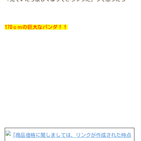
170ｃｍの巨大なパンダ！！