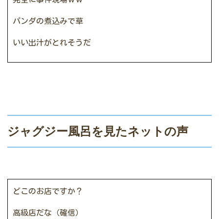
パンダの煮込みで草
いい出汁がとれそうだ
ジャグジー風呂を見たネットの声
どこのお店ですか？
高級店だな（確信）