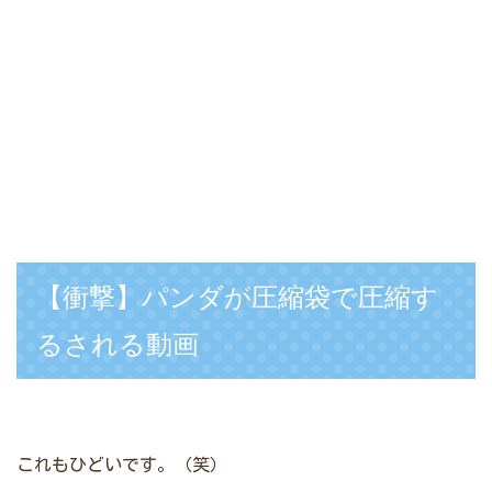
【衝撃】パンダが圧縮袋で圧縮す
るされる動画
これもひどいです。（笑）