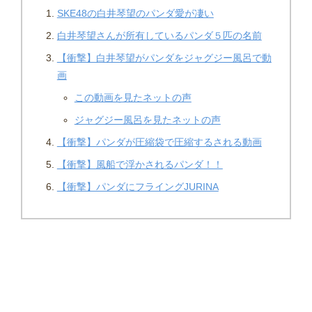
SKE48の白井琴望のパンダ愛が凄い
白井琴望さんが所有しているパンダ５匹の名前
【衝撃】白井琴望がパンダをジャグジー風呂で動
画
この動画を見たネットの声
ジャグジー風呂を見たネットの声
【衝撃】パンダが圧縮袋で圧縮するされる動画
【衝撃】風船で浮かされるパンダ！！
【衝撃】パンダにフライングJURINA