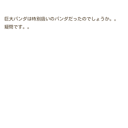
巨大パンダは特別扱いのパンダだったのでしょうか。。
疑問です。。