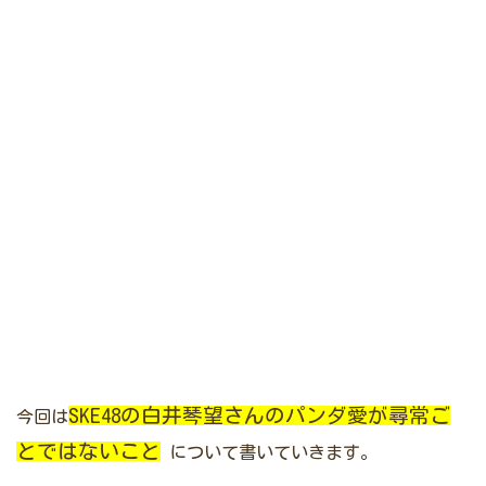
SKE48の白井琴望さんのパンダ愛が尋常ご
今回は
とではないこと
について書いていきます。