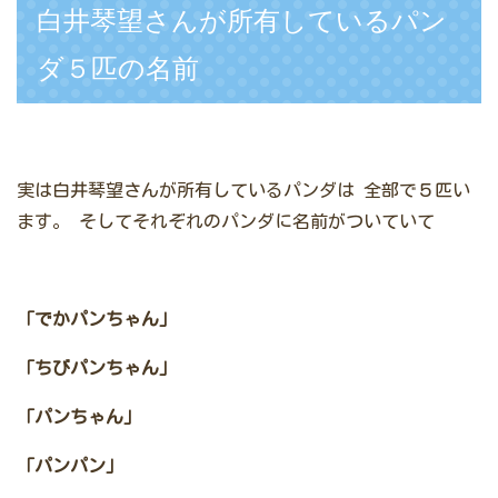
白井琴望さんが所有しているパン
ダ５匹の名前
実は白井琴望さんが所有しているパンダは
全部で５匹い
ます。
そしてそれぞれのパンダに名前がついていて
「でかパンちゃん」
「ちびパンちゃん」
「パンちゃん」
「パンパン」