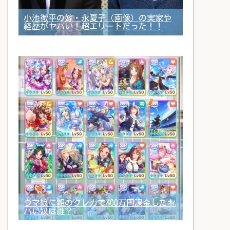
小池徹平の嫁・永夏子（画像）の実家や
経歴がヤバい！超エリートだった！！
ウマ娘に親のクレカで400万円課金したヤ
バい奴は誰？