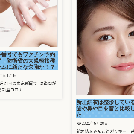
い番号でもワクチン予約
ず！防衛省の大規模接種
テムに新たな欠陥か！？
1年5月21日
年5月21日の東京新聞で 防衛省が
る新型コロナ
新垣結衣は整形してい
歯や鼻や目を昔と比較
た
2021年5月20日
新垣結衣さんことガッキー、