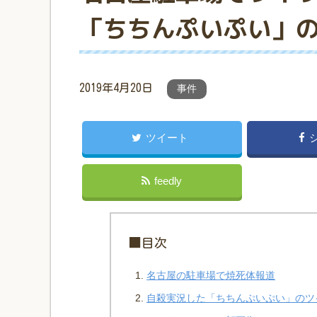
「ちちんぷいぷい」
2019年4月20日
事件
ツイート
feedly
■目次
名古屋の駐車場で焼死体報道
自殺実況した「ちちんぷいぷい」のツ