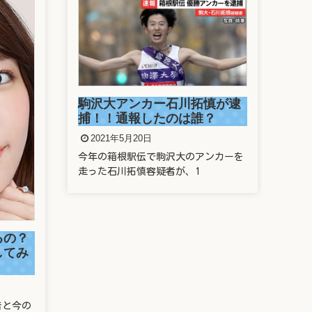
駒沢大アンカー石川拓慎が逮
捕！！通報したのは誰？
2021年5月20日
今年の箱根駅伝で駒沢大のアンカーを
走った石川拓慎容疑者が、1
新
源
の
るの？
してみ
2
新垣
んが
昔と今の