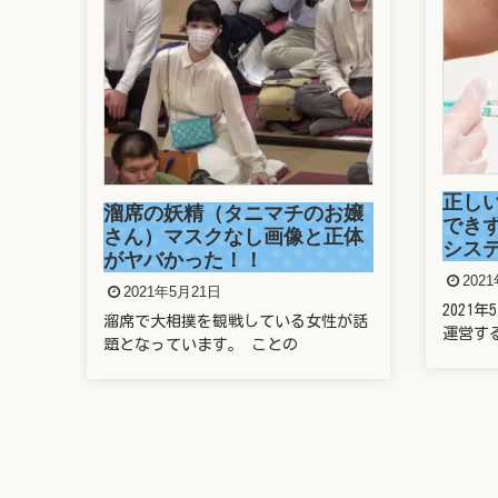
正し
溜席の妖精（タニマチのお嬢
でき
さん）マスクなし画像と正体
シス
がヤバかった！！
202
2021年5月21日
万
2021
溜席で大相撲を観戦している女性が話
？
運営す
題となっています。 ことの
ーダ