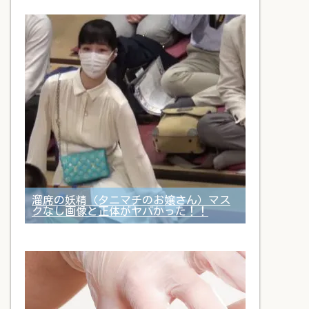
溜席の妖精（タニマチのお嬢さん）マス
クなし画像と正体がヤバかった！！