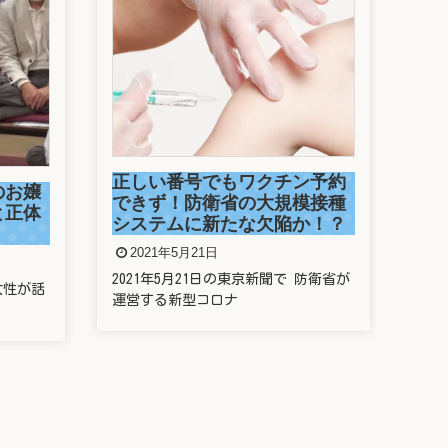
駒
捕
ン予約
2
模接種
か！？
今年
走っ
防衛省が
新垣結衣は整形しているの？
歯や鼻や目を昔と比較してみ
た
2021年5月20日
新垣結衣さんことガッキー、昔と今の