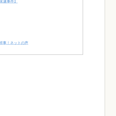
人未遂事件】
祥事！ネットの声