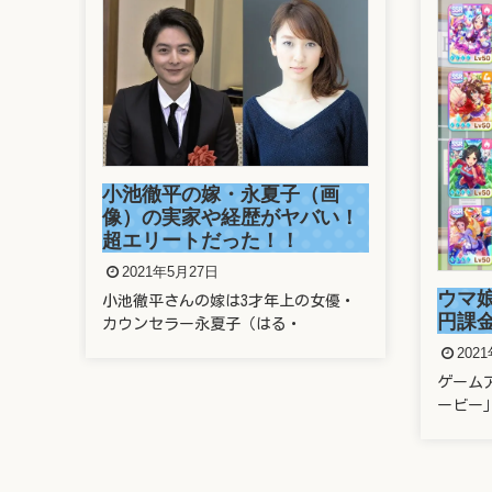
画
溜席
い！
さん
がヤ
202
ウマ娘に親のクレカで400万
優・
溜席で
円課金したヤバい奴は誰？
題とな
2021年5月22日
ゲームアプリ「ウマ娘 プリティーダ
ービー」に、なんと親のクレ