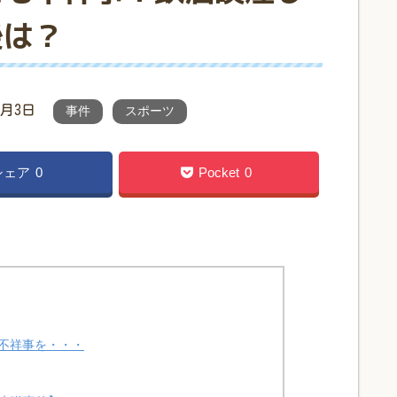
後は？
0月3日
事件
スポーツ
シェア
0
Pocket
0
不祥事を・・・