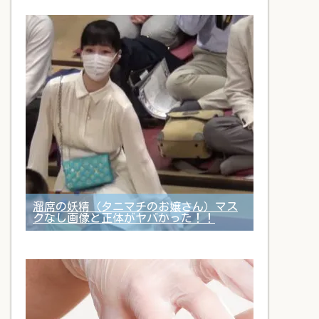
溜席の妖精（タニマチのお嬢さん）マス
クなし画像と正体がヤバかった！！