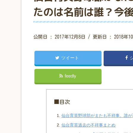
たのは名前は誰？今
公開日 :
2017年12月8日
/ 更新日 :
2018年1
ツイート
feedly
■目次
仙台育英野球部がまたも不祥事。誰が
仙台育英過去の不祥事まとめ