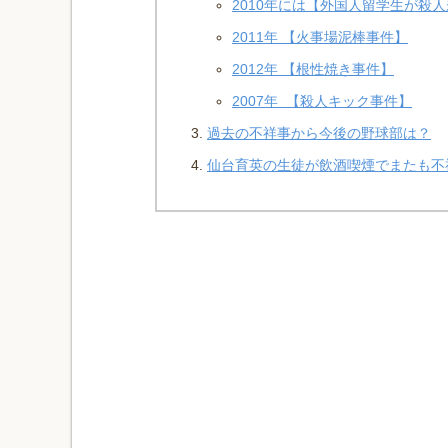
2010年には【外国人留学生が殺
2011年 【火事場泥棒事件】
2012年 【根性焼き事件】
2007年 【殺人キック事件】
過去の不祥事から今後の野球部は？
仙台育英の生徒が飲酒喫煙でまたも不