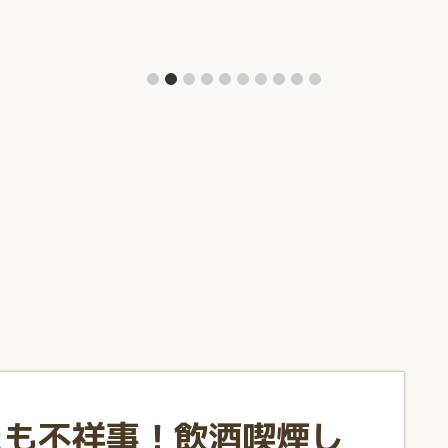
たも不祥事！飲酒喫煙し