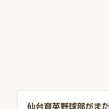
1
2
3
4
5
6
7
8
9
10
仙台育英野球部がま