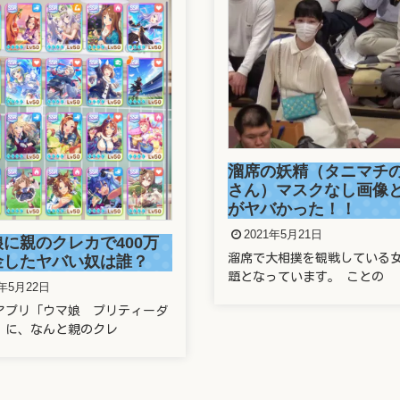
正しい番号でもワクチ
の妖精（タニマチのお嬢
できず！防衛省の大規
）マスクなし画像と正体
システムに新たな欠陥
バかった！！
2021年5月21日
1年5月21日
2021年5月21日の東京新聞で 
大相撲を観戦している女性が話
運営する新型コロナ
っています。 ことの