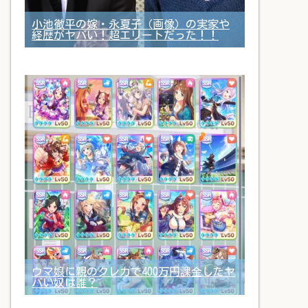
小池徹平の嫁・永夏子（画像）の実家や
経歴がヤバい！超エリートだった！！
ウマ娘に親のクレカで400万円課金したヤ
バい奴は誰？